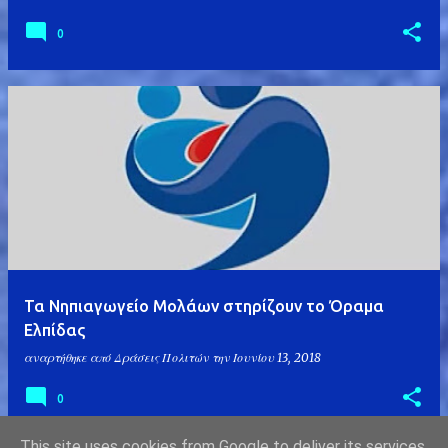
0
Τα Νηπιαγωγείο Μολάων στηρίζουν το Όραμα
Ελπίδας
αναρτήθηκε από
Δράσεις Πολιτών
την
Ιουνίου 13, 2018
0
This site uses cookies from Google to deliver its services