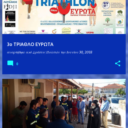
α
ρ
τ
ή
σ
3ο ΤΡΙΑΘΛΟ ΕΥΡΩΤΑ
ε
αναρτήθηκε από
Δράσεις Πολιτών
την
Ιουνίου 30, 2018
ι
ς
0