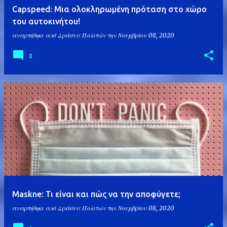
Capspeed: Μια ολοκληρωμένη πρόταση στο χώρο
του αυτοκινήτου!
αναρτήθηκε από
Δράσεις Πολιτών
την
Νοεμβρίου 08, 2020
0
Maskne: Τι είναι και πώς να την αποφύγετε;
αναρτήθηκε από
Δράσεις Πολιτών
την
Νοεμβρίου 08, 2020