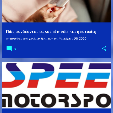
Πώς συνδέονται τα social media και η ευτυχία;
αναρτήθηκε από
Δράσεις Πολιτών
την
Νοεμβρίου 09, 2020
0