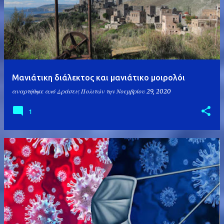
α
ρ
τ
ή
σ
Μανιάτικη διάλεκτος και μανιάτικο μοιρολόι
ε
αναρτήθηκε από
Δράσεις Πολιτών
την
Νοεμβρίου 29, 2020
ι
ς
1