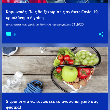
Κορωνοϊός: Πώς θα ξεχωρίσεις αν έχεις Covid-19,
κρυολόγημα ή γρίπη
αναρτήθηκε από
Δράσεις Πολιτών
την
Νοεμβρίου 21, 2020
0
5 τρόποι για να τονώσετε το ανοσοποιητικό σας
φυσικά!