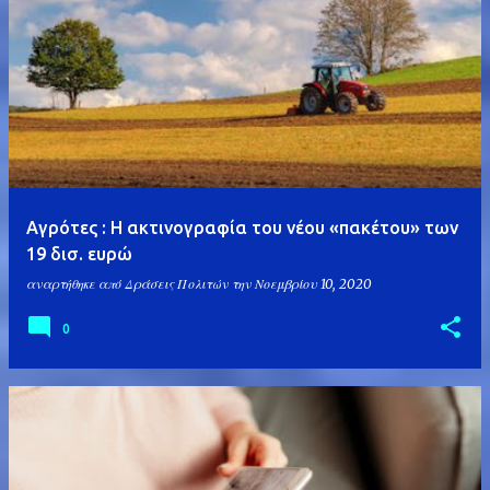
Αγρότες : Η ακτινογραφία του νέου «πακέτου» των
19 δισ. ευρώ
αναρτήθηκε από
Δράσεις Πολιτών
την
Νοεμβρίου 10, 2020
0