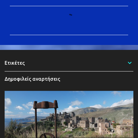
Σ
χ
ό
λ
ι
α
Ετικέτες
Δημοφιλείς αναρτήσεις