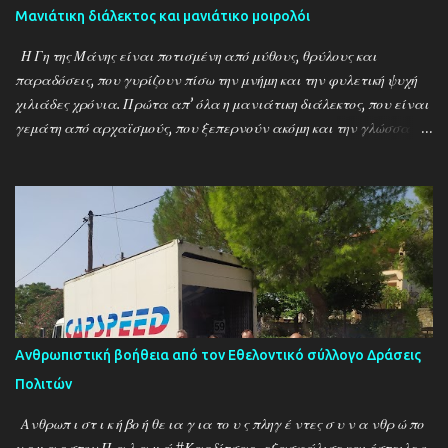
Μανιάτικη διάλεκτος και μανιάτικο μοιρολόι
Η Γη της Μάνης είναι ποτισμένη από μύθους, θρύλους και
παραδόσεις, που γυρίζουν πίσω την μνήμη και την φυλετική ψυχή
χιλιάδες χρόνια. Πρώτα απ’ όλα η μανιάτικη διάλεκτος, που είναι
γεμάτη από αρχαϊσμούς, που ξεπερνούν ακόμη και την γλώσσα
του Ομήρου και φθάνουν στα χρόνια των Μυκηνών, στα χρόνια
των θεογέννητων πολεμιστών και της γραμμικής Β’! Μια λέξη, που
μόνο οι Μανιάτες γνωρίζουν είναι η λέξη «καφός» ή
«καβούτσος», που σημαίνει «αδελφός» και αντίστοιχα «καφή»,
που σημαίνει «αδελφή». Η λέξη δεν μοιάζει να έχει προέλευση
Ελληνική και ο γράφων είχε αυτήν την αντίληψη μέχρι πριν λίγα
χρόνια, πίστευε ότι πρόκειται δηλαδή για κάποια ξένη λέξη, που
έχει μπει στο λεξιλόγιο των Μανιατών. Μέχρι που διάβασε ένα
βιβλίο για την γραμμική Β’ και το έργο του περίφημου Βέντρις, που
Ανθρωπιστική βοήθεια από τον Εθελοντικό σύλλογο Δράσεις
απέδειξε ότι είναι γλώσσα Ελληνική. Στην εποχή, λοιπόν, της
Πολιτών
γραμμικής Β’ (που δεν είχε φωνήεντα), σύμφωνα με την
αποκρυπτογράφηση του Βέντρις η λέξις «αδελφός» παριστάνετο
Ανθρωπ ι στ ι κ ή βο ή θε ια γ ια το υ ς πληγ έ ντες σ υ ν α νθρ ώ πο
με τα γράμματα «Κ-W», που με την προσθή...