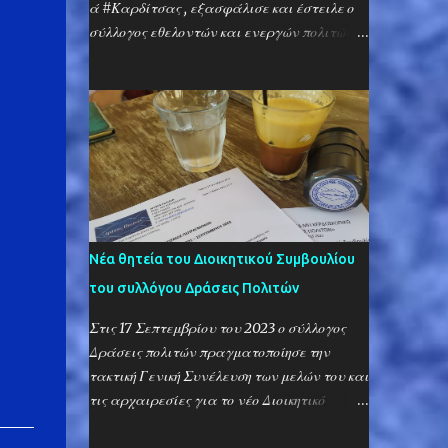
ξένη λέξη, που έχει μπει στο λεξιλόγιο των
ά #Καρδίτσας , εξασφάλισε και έστειλε ο
Μανιατών. Μέχρι που διάβασε ένα βιβλίο
σύλλογος εθελοντών και ενεργών πολιτών,
για την γραμμική Β’ και το έργο του
«Δρ ά σε ι ς Πολ ι τ ώ ν» Τρόφιμα μεγάλης
περίφημου Βέντρις, που απέδειξε ότι είναι
διάρκειας, καθώς και τρόφιμα που
γλώσσα Ελληνική. Στην εποχή, λοιπόν, της
καταναλώνονται χωρίς την ανάγκη
γραμμικής Β’ (που δεν είχε φωνήεντα),
μαγειρέματος, κλινοσκεπάσματα, ρούχα
σύμφωνα με την αποκρυπτογράφηση του
για κάθε ηλικία, βρεφικές τροφές και
Βέντρις η λέξις «αδελφός» παριστάνετο με
βρεφικές πάνες, καθαριστικά και
τα γράμματα «Κ-W», που με την προσθή...
παραφαρμακευτικά, ήταν τα είδη που
συγκέντρωσε και απέστειλε ο σύλλογός
Δράσεις Πολιτών στον πολύπαθο Δήμο
Νέα θητεία του Διοικητικού Συμβουλίου
Παλαμά Καρδίτσας. Εξ αι ρετ ι κ ά σημ α ντ
του συλλόγου Δράσεις Πολιτών
ι κ ή ή τ α ν η συμμέτοχή των κ α το ί κων των
#Κροκεών κ αι το υ #Γυθείου κ α θ ώ ς κ αι
Στις 17 Σεπτεμβρίου του 2023 ο σύλλογος
των μελ ώ ν το υ Πολ ι τ ι στ ι κο ύ Σ υ λλ ό γο
Δράσεις πολιτών πραγματοποίησε την
υ Κροκε ώ ν . Στην δράση αυτή συμμετείχαν
τακτική Γενική Συνέλευση των μελών του και
με δωρεά κάθε είδους αγαθών αλλά και με
τις αρχαιρεσίες για το νέο Διοικητικό
προσωπική συμμετοχή της συγκέντρωση και
Συμβούλιο και την Εξελεγκτική Επιτροπή.
συσκευασία των αγαθών αυτών οι μ ό ν ι