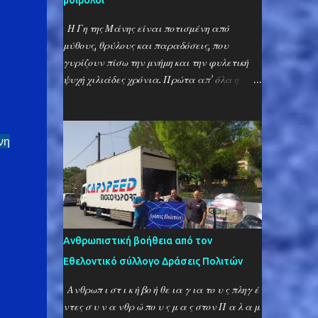
μοιρολόι
Η Γη της Μάνης είναι ποτισμένη από
μύθους, θρύλους και παραδόσεις, που
γυρίζουν πίσω την μνήμη και την φυλετική
ψυχή χιλιάδες χρόνια. Πρώτα απ’ όλα η
μανιάτικη διάλεκτος, που είναι γεμάτη από
αρχαϊσμούς, που ξεπερνούν ακόμη και την
γλώσσα του Ομήρου και φθάνουν στα
νη
χρόνια των Μυκηνών, στα χρόνια των
θεογέννητων πολεμιστών και της γραμμικής
Β’! Μια λέξη, που μόνο οι Μανιάτες
γνωρίζουν είναι η λέξη «καφός» ή
«καβούτσος», που σημαίνει «αδελφός» και
αντίστοιχα «καφή», που σημαίνει
Ανθρωπιστική βοήθεια από τον
«αδελφή». Η λέξη δεν μοιάζει να έχει
Εθελοντικό σύλλογο Δράσεις Πολιτών
προέλευση Ελληνική και ο γράφων είχε
αυτήν την αντίληψη μέχρι πριν λίγα χρόνια,
Ανθρωπ ι στ ι κ ή βο ή θε ια γ ια το υ ς πληγ έ
πίστευε ότι πρόκειται δηλαδή για κάποια
ντες σ υ ν α νθρ ώ πο υ ς μ α ς στον Π α λ α μ