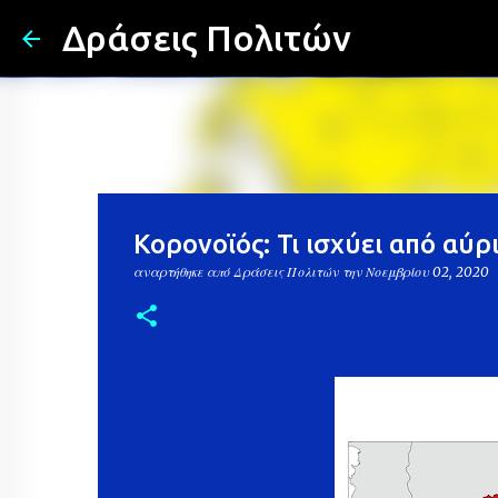
Δράσεις Πολιτών
Κορονοϊός: Τι ισχύει από αύρ
αναρτήθηκε από
Δράσεις Πολιτών
την
Νοεμβρίου 02, 2020