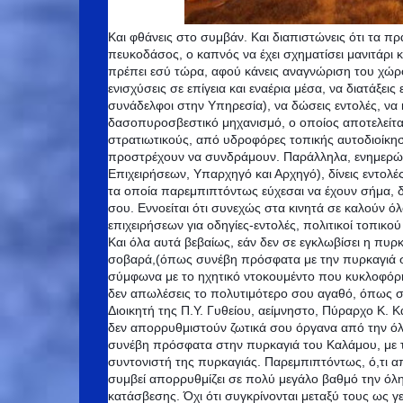
Και φθάνεις στο συμβάν. Και διαπιστώνεις ότι τα π
πευκοδάσος, ο καπνός να έχει σχηματίσει μανιτάρι
πρέπει εσύ τώρα, αφού κάνεις αναγνώριση του χώρου
ενισχύσεις σε επίγεια και εναέρια μέσα, να διατάξ
συνάδελφοι στην Υπηρεσία), να δώσεις εντολές, να 
δασοπυροσβεστικό μηχανισμό, ο οποίος αποτελείτα
στρατιωτικούς, από υδροφόρες τοπικής αυτοδιοίκησ
προστρέχουν να συνδράμουν. Παράλληλα, ενημερώνει
Επιχειρήσεων, Υπαρχηγό και Αρχηγό), δίνεις εντολέ
τα οποία παρεμπιπτόντως εύχεσαι να έχουν σήμα, δ
σου. Εννοείται ότι συνεχώς στα κινητά σε καλούν όλ
επιχειρήσεων για οδηγίες-εντολές, πολιτικοί τοπικο
Και όλα αυτά βεβαίως, εάν δεν σε εγκλωβίσει η πυρκ
σοβαρά,(όπως συνέβη πρόσφατα με την πυρκαγιά σ
σύμφωνα με το ηχητικό ντοκουμέντο που κυκλοφόρη
δεν απωλέσεις το πολυτιμότερο σου αγαθό, όπως σ
Διοικητή της Π.Υ. Γυθείου, αείμνηστο, Πύραρχο Κ. Κ
δεν απορρυθμιστούν ζωτικά σου όργανα από την ό
συνέβη πρόσφατα στην πυρκαγιά του Καλάμου, με 
συντονιστή της πυρκαγιάς. Παρεμπιπτόντως, ό,τι 
συμβεί απορρυθμίζει σε πολύ μεγάλο βαθμό την όλη
κατάσβεσης. Όχι ότι συγκρίνονται μεταξύ τους ως 