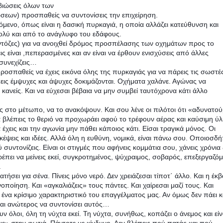
βιώσεις όλων των
σεων) προσπαθείς να συντονίσεις την επιχείρηση.
νόμενο, όπως είναι η δασική πυρκαγιά, η οποία αλλάζει κατεύθυνση και
ολύ και από το ανάγλυφο του εδάφους.
ντόζες) για να ανοιχθεί δρόμος προσπέλασης των οχημάτων προς το
ς είναι ,πεπερασμένες και αν είναι να έρθουν ενισχύσεις από άλλες
 συνεχίζεις…
ροσπαθείς να έχεις εικόνα όλης της πυρκαγιάς για να πάρεις τις σωστέ
εις έμψυχες και άψυχες δοκιμάζονται. Οχήματα χαλάνε. Αγώνας να
κανείς. Και να εύχεσαι βέβαια να μην συμβεί ταυτόχρονα κάτι άλλο
ς στο μέτωπο, να το ανακόψουν. Και σου λένε οι πιλότοι ότι «αδυνατού
α βλέπεις το θεριό να προχωράει αφού το τρέφουν αέρας και καύσιμη ύλ
χεις και την αγωνία μην πάθει κάποιος κάτι. Είσαι τραγικά μόνος. Οι
σκέψεις και ιδέες. Αλλά όλη η ευθύνη, νομικά, είναι πάνω σου. Οποιοσδή
συντονίζεις. Είναι οι στιγμές που αφήνεις κομμάτια σου, χάνεις χρόνια
ρέπει να μείνεις εκεί, συγκροτημένος, ψύχραιμος, σοβαρός, επεξεργαζό
.
τήσει για σένα. Πίνεις μόνο νερό. Δεν χρειάζεσαι τίποτ΄ άλλο. Και η έκ
νοποίηση. Και «αγκαλιάζεις» τους πάντες. Και χαίρεσαι μαζί τους. Και
αι ένα κρίσιμο χαρακτηριστικό του επαγγέλματος μας. Αν όμως δεν πάει 
 και ανώτερος να συντονίσει αυτός…
ν όλοι, όλη τη νύχτα εκεί. Τη νύχτα, συνήθως, κοπάζει ο άνεμος και είν