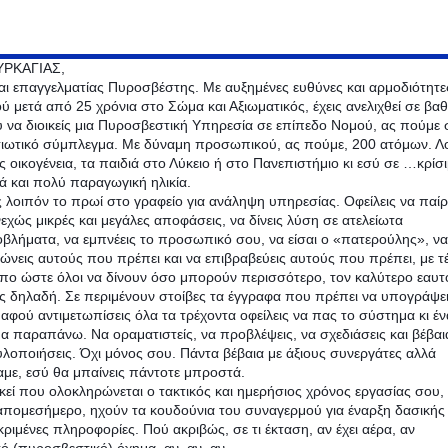
ΥΡΚΑΓΙΑΣ,
αι επαγγελματίας Πυροσβέστης. Με αυξημένες ευθύνες και αρμοδιότητε
ύ μετά από 25 χρόνια στο Σώμα και Αξιωματικός, έχεις ανελιχθεί σε βα
 να διοικείς μια Πυροσβεστική Υπηρεσία σε επίπεδο Νομού, ας πούμε 
ιωτικό σύμπλεγμα. Με δύναμη προσωπικού, ας πούμε, 200 ατόμων. Λο
ις οικογένεια, τα παιδιά στο Λύκειο ή στο Πανεπιστήμιο κι εσύ σε …κρίσ
ά και πολύ παραγωγική ηλικία.
 λοιπόν το πρωί στο γραφείο για ανάληψη υπηρεσίας. Οφείλεις να παίρ
εχώς μικρές και μεγάλες αποφάσεις, να δίνεις λύση σε ατελείωτα
βλήματα, να εμπνέεις το προσωπικό σου, να είσαι ο «πατερούλης», να
ώνεις αυτούς που πρέπει και να επιβραβεύεις αυτούς που πρέπει, με τέ
πο ώστε όλοι να δίνουν όσο μπορούν περισσότερο, τον καλύτερο εαυτ
ς δηλαδή. Σε περιμένουν στοίβες τα έγγραφα που πρέπει να υπογράψει
 αφού αντιμετωπίσεις όλα τα τρέχοντα οφείλεις να πας το σύστημα κι έν
α παραπάνω. Να οραματιστείς, να προβλέψεις, να σχεδιάσεις και βέβα
υλοποιήσεις. Όχι μόνος σου. Πάντα βέβαια με άξιους συνεργάτες αλλά
αμε, εσύ θα μπαίνεις πάντοτε μπροστά.
εκεί που ολοκληρώνεται ο τακτικός και ημερήσιος χρόνος εργασίας σου,
απομεσήμερο, ηχούν τα κουδούνια του συναγερμού για έναρξη δασικής
ριμένες πληροφορίες. Πού ακριβώς, σε τι έκταση, αν έχει αέρα, αν