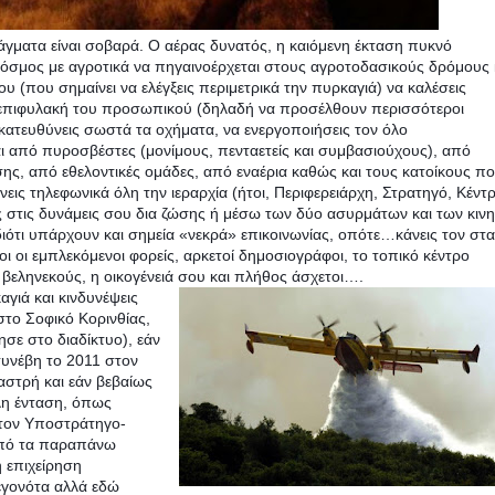
ράγματα είναι σοβαρά. Ο αέρας δυνατός, η καιόμενη έκταση πυκνό
 κόσμος με αγροτικά να πηγαινοέρχεται στους αγροτοδασικούς δρόμους 
 (που σημαίνει να ελέγξεις περιμετρικά την πυρκαγιά) να καλέσεις
εις επιφυλακή του προσωπικού (δηλαδή να προσέλθουν περισσότεροι
κατευθύνεις σωστά τα οχήματα, να ενεργοποιήσεις τον όλο
ι από πυροσβέστες (μονίμους, πενταετείς και συμβασιούχους), από
ης, από εθελοντικές ομάδες, από εναέρια καθώς και τους κατοίκους π
ς τηλεφωνικά όλη την ιεραρχία (ήτοι, Περιφερειάρχη, Στρατηγό, Κέντ
ς στις δυνάμεις σου δια ζώσης ή μέσω των δύο ασυρμάτων και των κιν
ιότι υπάρχουν και σημεία «νεκρά» επικοινωνίας, οπότε…κάνεις τον στ
οι οι εμπλεκόμενοι φορείς, αρκετοί δημοσιογράφοι, το τοπικό κέντρο
ύ βεληνεκούς, η οικογένειά σου και πλήθος άσχετοι….
αγιά και κινδυνέψεις
το Σοφικό Κορινθίας,
σε στο διαδίκτυο), εάν
υνέβη το 2011 στον
αστρή και εάν βεβαίως
λη ένταση, όπως
τον Υποστράτηγο-
από τα παραπάνω
 επιχείρηση
γεγονότα αλλά εδώ