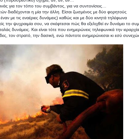
ό (πυροσβεστικό) όχημα, αν, αν, αν…
ινάς για τον τόπο του συμβάντος, για να συντονίσεις…
ών διαδέχονται η μία την άλλη. Είσαι ζωσμένος με δύο φορητούς
ι έναν με τις εναέριες δυνάμεις) καθώς και με δύο κινητά τηλέφωνα
είς την ψυχραιμία σου, να σκέφτεσαι πώς θα εξελιχθεί εν δυνάμει το συ
αλάς δυνάμεις. Και είναι τότε που ενημερώνεις τηλεφωνικά την ιεραρχί
άδες, τον στρατό, την δασική, ενώ πάντοτε ενημερώνεσαι κι εσύ συνεχώς