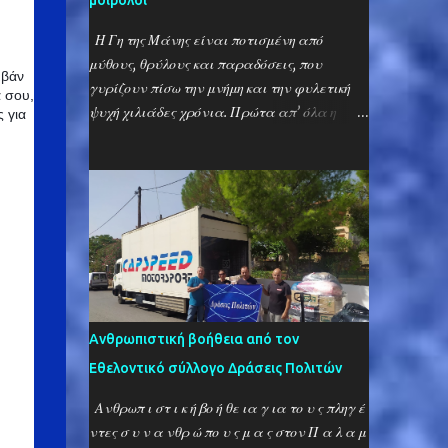
μοιρολόι
Η Γη της Μάνης είναι ποτισμένη από
μύθους, θρύλους και παραδόσεις, που
μβάν
γυρίζουν πίσω την μνήμη και την φυλετική
α σου,
ψυχή χιλιάδες χρόνια. Πρώτα απ’ όλα η
 για
μανιάτικη διάλεκτος, που είναι γεμάτη από
αρχαϊσμούς, που ξεπερνούν ακόμη και την
γλώσσα του Ομήρου και φθάνουν στα
χρόνια των Μυκηνών, στα χρόνια των
θεογέννητων πολεμιστών και της γραμμικής
Β’! Μια λέξη, που μόνο οι Μανιάτες
γνωρίζουν είναι η λέξη «καφός» ή
«καβούτσος», που σημαίνει «αδελφός» και
αντίστοιχα «καφή», που σημαίνει
Ανθρωπιστική βοήθεια από τον
«αδελφή». Η λέξη δεν μοιάζει να έχει
Εθελοντικό σύλλογο Δράσεις Πολιτών
προέλευση Ελληνική και ο γράφων είχε
αυτήν την αντίληψη μέχρι πριν λίγα χρόνια,
Ανθρωπ ι στ ι κ ή βο ή θε ια γ ια το υ ς πληγ έ
πίστευε ότι πρόκειται δηλαδή για κάποια
ντες σ υ ν α νθρ ώ πο υ ς μ α ς στον Π α λ α μ