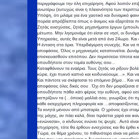
περιγράφουμε την όλη επιχείρηση. Αφού λοιπόν επι
ανωτέρω (ευτυχώς είναι η πλειονότητα των περιπτώ
Υπόψη, ότι μιλάμε για ένα χαοτικό και δυναμικό φαι
πορεία απρόβλεπτα όπως ο άνεμος και εξαρτάται π
Ζητάς ενισχύσεις, ζητάς μηχανήματα έργων (μπουλ
μέτωπο. Μην λησμονάμε ότι είσαι σε νησί, οι δυνάμει
Υπηρεσίες, αυτές θα είναι μετά από ένα 24ωρο. Και
Η ένταση στα όρια. Υπερδιέγερση συνεχής. Και να π
αποφάσεις. Όλος ο μηχανισμός καταπονείται. Δυνάμ
επισκευασθούν επιτόπου. Δεν περισσεύει τίποτα και 
οπουδήποτε στον τομέα ευθύνης σου…
Καταφθάνουν τα εναέρια. Τους ζητάς να ρίξουν βολέ
κύριε, έχει πυκνό καπνό και κινδυνεύουμε…». Και ν
Και πάντοτε να σκέφτεσαι το επόμενο βήμα… Και να έ
αποφάσεις όλες δικές σου . Όχι ότι δεν μοιράζεσαι 
οπουδήποτε πάθει κάτι φέρεις την ευθύνη, αφού εσύ 
ασπρίζουν τα (…όποια) μαλλιά σου, γνωρίζεις ότι π
κάθε εισερχόμενη πληροφορία και …αποφασίζοντας
Τα κινητά μένουν από μπαταρία. Ο χρόνος έχει σταμα
της μάχης, αν πάει καλά, δίνει τεράστια χαρά και ικα
«ενώνεσαι», ο κίνδυνος ενώνει τις ψυχές . Αυτό είν
επιχείρηση, τότε θα έρθουν ενισχύσεις και θα έρθει
Τώρα, σε θέμα χρόνου, το πιθανότερο είναι να μείνου