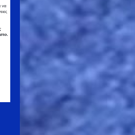
δράσεις στο νέο Διοικητι...
α να
ειες
ς
στο.