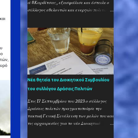
ξένη λέξη, που έχει μπει στο λεξιλόγιο των
ά #Καρδίτσας , εξασφάλισε και έστειλε ο
Μανιατών. Μέχρι που διάβασε ένα βιβλίο
σύλλογος εθελοντών και ενεργών πολιτών,
για την γραμμική Β’ και το έργο του
«Δρ ά σε ι ς Πολ ι τ ώ ν» Τρόφιμα μεγάλης
και
περίφημου Βέντρις, που απέδειξε ότι είναι
διάρκειας, καθώς και τρόφιμα που
γλώσσα Ελληνική. Στην εποχή, λοιπόν, της
καταναλώνονται χωρίς την ανάγκη
γραμμικής Β’ (που δεν είχε φωνήεντα),
μαγειρέματος, κλινοσκεπάσματα, ρούχα
σύμφωνα με την αποκρυπτογράφηση του
για κάθε ηλικία, βρεφικές τροφές και
ου
Βέντρις η λέξις «αδελφός» παριστάνετο με
ρο
βρεφικές πάνες, καθαριστικά και
τα γράμματα «Κ-W», που με την προσθή...
ητών,
παραφαρμακευτικά, ήταν τα είδη που
αυρό
συγκέντρωσε και απέστειλε ο σύλλογός
Δράσεις Πολιτών στον πολύπαθο Δήμο
Νέα θητεία του Διοικητικού Συμβουλίου
Παλαμά Καρδίτσας. Εξ αι ρετ ι κ ά σημ α ντ
του συλλόγου Δράσεις Πολιτών
ι κ ή ή τ α ν η συμμέτοχή των κ α το ί κων των
#Κροκεών κ αι το υ #Γυθείου κ α θ ώ ς κ αι
Στις 17 Σεπτεμβρίου του 2023 ο σύλλογος
των μελ ώ ν το υ Πολ ι τ ι στ ι κο ύ Σ υ λλ ό γο
Δράσεις πολιτών πραγματοποίησε την
υ Κροκε ώ ν . Στην δράση αυτή συμμετείχαν
τακτική Γενική Συνέλευση των μελών του και
με δωρεά κάθε είδους αγαθών αλλά και με
τις αρχαιρεσίες για το νέο Διοικητικό
προσωπική συμμετοχή της συγκέντρωση και
Συμβούλιο και την Εξελεγκτική Επιτροπή.
συσκευασία των αγαθών αυτών οι μ ό ν ι