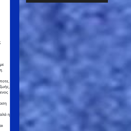
Από τον απερχόμενο Πρόεδρο του συλλόγου
μοι, εποχικοί και εθελοντ ές π υ ροσβέστες
Κωνσταντίνο Γραφάκο έγινε αναφορά
της ΠΥ Γ υ θε ί ο υ κ αι των Εθελοντικών Π υ
στα πεπραγμένα του Διοικητικού
ροσβεστ ι κών Δομών Μυρτιάς ...
Συμβουλίου που ολοκλήρωσε την θητεία του
και έθεσε εκ νέου την υποψηφιότητά του για
την νέα περίοδο διοίκησης. Μετά από την
εκλογική διαδικασία παρουσία διορισμένου
ς
δικηγόρου ως δικαστικού αντιπροσώπου και
την πρώτη συνεδρίαση του νέου οργάνου
για την συγκρότηση σε σώμα, τα
με
η.
αποτελέσματα είχαν ως εξής :
Πρόεδρος……………………………. Κωνσταντίνος
ποτε,
Γραφάκος Αντιπρόεδρος……………………..
 ζωής,
Κωνσταντίνος Καπουρελάκος
μενος
Γραμματέας……………………….. Κυριακή
βαση
Καλογεράκου Οργανωτική
Γραμματέας…… Παυλίνα Πουρνάρα
καλά η
Ταμίας………………………………. Γεωργία
αι
Ζαμπέλη Ευχόμαστε καλή θητεία και καλές