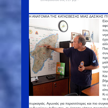
26 Αυγούστου στις 5:17 μ.μ.
·
Η ΑΝΑΤΟΜΙΑ ΤΗΣ ΚΑΤΑΣΒΕΣΗΣ ΜΙΑΣ ΔΑΣΙΚΗΣ Π
Είσ
αφο
που
νησ
έχε
αλλ
Πας
συν
προ
μαλ
τρό
του
Και
βήμ
τα 
είπ
Κι 
το 
πυρκαγιάς. Αγωνιάς για περισσότερες και πιο συγκεκ