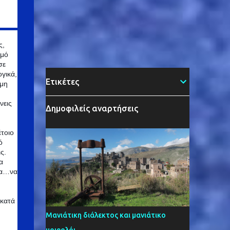
ς,
θμό
σε
γικά,
Ετικέτες
ιμη
νεις
Δημοφιλείς αναρτήσεις
τοιο
ό
ς.
α
ια…να
 κατά
Μανιάτικη διάλεκτος και μανιάτικο