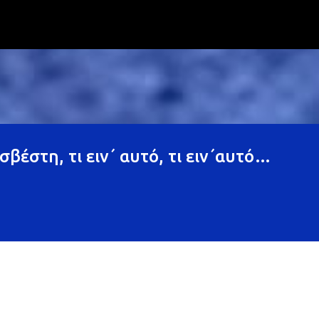
Μετάβαση στο κύριο περιεχόμενο
σβέστη, τι ειν΄ αυτό, τι ειν΄αυτό…