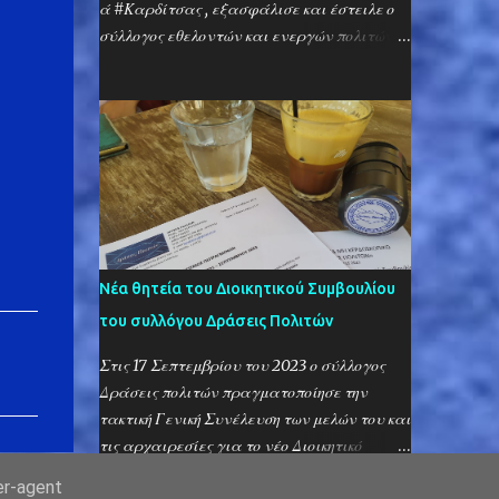
ξένη λέξη, που έχει μπει στο λεξιλόγιο των
ά #Καρδίτσας , εξασφάλισε και έστειλε ο
Μανιατών. Μέχρι που διάβασε ένα βιβλίο
σύλλογος εθελοντών και ενεργών πολιτών,
για την γραμμική Β’ και το έργο του
«Δρ ά σε ι ς Πολ ι τ ώ ν» Τρόφιμα μεγάλης
περίφημου Βέντρις, που απέδειξε ότι είναι
διάρκειας, καθώς και τρόφιμα που
γλώσσα Ελληνική. Στην εποχή, λοιπόν, της
καταναλώνονται χωρίς την ανάγκη
γραμμικής Β’ (που δεν είχε φωνήεντα),
μαγειρέματος, κλινοσκεπάσματα, ρούχα
σύμφωνα με την αποκρυπτογράφηση του
για κάθε ηλικία, βρεφικές τροφές και
Βέντρις η λέξις «αδελφός» παριστάνετο με
βρεφικές πάνες, καθαριστικά και
τα γράμματα «Κ-W», που με την προσθή...
παραφαρμακευτικά, ήταν τα είδη που
συγκέντρωσε και απέστειλε ο σύλλογός
Δράσεις Πολιτών στον πολύπαθο Δήμο
Νέα θητεία του Διοικητικού Συμβουλίου
Παλαμά Καρδίτσας. Εξ αι ρετ ι κ ά σημ α ντ
του συλλόγου Δράσεις Πολιτών
ι κ ή ή τ α ν η συμμέτοχή των κ α το ί κων των
#Κροκεών κ αι το υ #Γυθείου κ α θ ώ ς κ αι
Στις 17 Σεπτεμβρίου του 2023 ο σύλλογος
των μελ ώ ν το υ Πολ ι τ ι στ ι κο ύ Σ υ λλ ό γο
Δράσεις πολιτών πραγματοποίησε την
υ Κροκε ώ ν . Στην δράση αυτή συμμετείχαν
τακτική Γενική Συνέλευση των μελών του και
με δωρεά κάθε είδους αγαθών αλλά και με
τις αρχαιρεσίες για το νέο Διοικητικό
προσωπική συμμετοχή της συγκέντρωση και
Συμβούλιο και την Εξελεγκτική Επιτροπή.
er-agent
συσκευασία των αγαθών αυτών οι μ ό ν ι