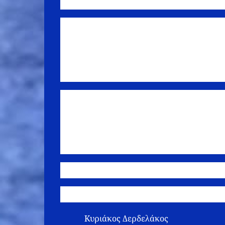
Πανηγυρικός Εσπερινός.
Την επομένη, Πέμπτη 29.6.2017, θα τελεστ
Ευαγγελισμού της Θεοτόκου Σπάρτης καθώς 
Λαμπαδάριο. Μετά το πέρας της Θείας Λειτουρ
Λαμπαδαρίου, που βρίσκεται στο πάρκο του Μ
Σε όλες τις ακολουθίες θα ψάλλουν τα μέλη 
Καλούμε τα μέλη και τους φίλους του Συνδ
συμμετάσχουν στο εφετινό εορταστικό πρόγρα
Ο Πρόεδρος Ο Γενι
Κυριάκος Δερδελάκος Π