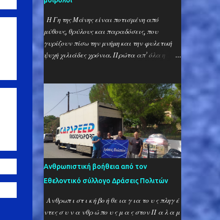
μοιρολόι
Η Γη της Μάνης είναι ποτισμένη από
ό Ναό
μύθους, θρύλους και παραδόσεις, που
ο τον
γυρίζουν πίσω την μνήμη και την φυλετική
ψυχή χιλιάδες χρόνια. Πρώτα απ’ όλα η
υ του
μανιάτικη διάλεκτος, που είναι γεμάτη από
αρχαϊσμούς, που ξεπερνούν ακόμη και την
γλώσσα του Ομήρου και φθάνουν στα
χρόνια των Μυκηνών, στα χρόνια των
θεογέννητων πολεμιστών και της γραμμικής
Β’! Μια λέξη, που μόνο οι Μανιάτες
ας να
γνωρίζουν είναι η λέξη «καφός» ή
«καβούτσος», που σημαίνει «αδελφός» και
αντίστοιχα «καφή», που σημαίνει
Ανθρωπιστική βοήθεια από τον
«αδελφή». Η λέξη δεν μοιάζει να έχει
Εθελοντικό σύλλογο Δράσεις Πολιτών
προέλευση Ελληνική και ο γράφων είχε
αυτήν την αντίληψη μέχρι πριν λίγα χρόνια,
Ανθρωπ ι στ ι κ ή βο ή θε ια γ ια το υ ς πληγ έ
πίστευε ότι πρόκειται δηλαδή για κάποια
ντες σ υ ν α νθρ ώ πο υ ς μ α ς στον Π α λ α μ