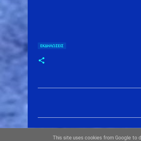
ΕΚΔΗΛΏΣΕΙΣ
Σ
χ
ό
λ
ι
This site uses cookies from Google to de