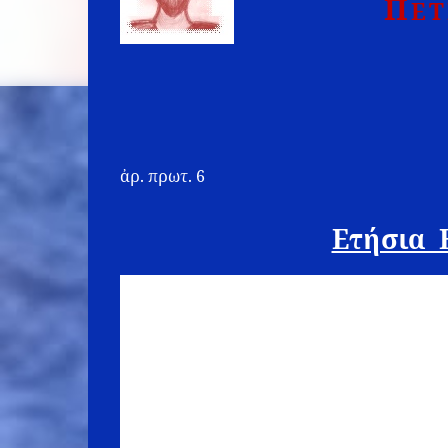
Π
ΕΤ
ἀρ. πρωτ. 6 Σπάρ
Ετήσια 
Το Δ.Σ. του Συλλόγου Ιεροψαλτών Λακωνίας 
του στην ετήσια εορτή του Συλλόγου, επί τη
Συγκεκριμένα, την ερχόμενη Τετάρτη 28.6.201
Αγίων Ενδόξων και Πρωτοκορυφαίων Αποστόλων