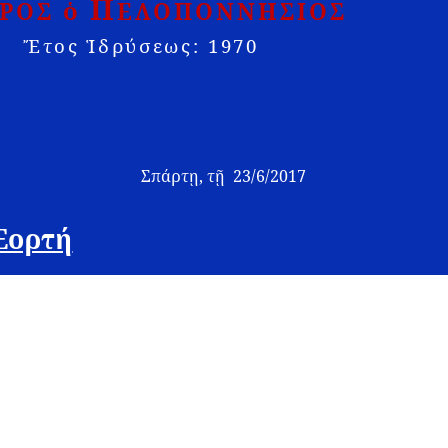
Π
ὁ
ΡΟΣ
ΕΛΟΠΟΝΝΗΣΙΟΣ
Ἔτος Ἱδρύσεως: 1970
τῃ, τῇ 23/6/2017
Εορτή
"Πέτρος ο Πελοποννήσιος", με χαρά καλεί τα μέλη και τους φίλ
 μνήμη των Πρωτοκορυφαίων Αποστόλων Πέτρου και Παύλου.
7 και ώρα 20:00, θα τελεστεί στον πανηγυρίζοντα Ιερό Ναό τω
 Πέτρου και Παύλου στο Γύθειο (νησάκι Κρανάη) ο Μέγας