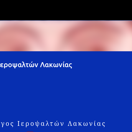
Μετάβαση στο κύριο περιεχόμενο
εροψαλτών Λα­κω­νί­ας
ογος Ιεροψαλτών
Λα­κω­νί­ας